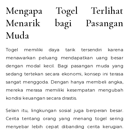
Mengapa Togel Terlihat
Menarik bagi Pasangan
Muda
Togel memiliki daya tarik tersendiri karena
menawarkan peluang mendapatkan uang besar
dengan modal kecil. Bagi pasangan muda yang
sedang tertekan secara ekonomi, konsep ini terasa
sangat menggoda. Dengan hanya membeli angka,
mereka merasa memiliki kesempatan mengubah
kondisi keuangan secara drastis.
Selain itu, lingkungan sosial juga berperan besar.
Cerita tentang orang yang menang togel sering
menyebar lebih cepat dibanding cerita kerugian.