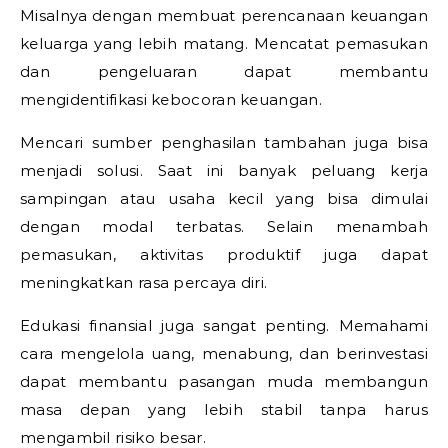
Misalnya dengan membuat perencanaan keuangan
keluarga yang lebih matang. Mencatat pemasukan
dan pengeluaran dapat membantu
mengidentifikasi kebocoran keuangan.
Mencari sumber penghasilan tambahan juga bisa
menjadi solusi. Saat ini banyak peluang kerja
sampingan atau usaha kecil yang bisa dimulai
dengan modal terbatas. Selain menambah
pemasukan, aktivitas produktif juga dapat
meningkatkan rasa percaya diri.
Edukasi finansial juga sangat penting. Memahami
cara mengelola uang, menabung, dan berinvestasi
dapat membantu pasangan muda membangun
masa depan yang lebih stabil tanpa harus
mengambil risiko besar.