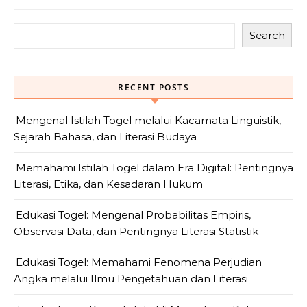
Search
RECENT POSTS
Mengenal Istilah Togel melalui Kacamata Linguistik,
Sejarah Bahasa, dan Literasi Budaya
Memahami Istilah Togel dalam Era Digital: Pentingnya
Literasi, Etika, dan Kesadaran Hukum
Edukasi Togel: Mengenal Probabilitas Empiris,
Observasi Data, dan Pentingnya Literasi Statistik
Edukasi Togel: Memahami Fenomena Perjudian
Angka melalui Ilmu Pengetahuan dan Literasi