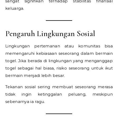
sangat signifikan terhadap stabilitas finansial
keluarga.
Pengaruh Lingkungan Sosial
Lingkungan pertemanan atau komunitas bisa
memengaruhi kebiasaan seseorang dalam bermain
togel. Jika berada di lingkungan yang menganggap
togel sebagai hal biasa, risiko seseorang untuk ikut
bermain menjadi lebih besar.
Tekanan sosial sering membuat seseorang merasa
tidak ingin ketinggalan peluang, meskipun
sebenarnya ia ragu.