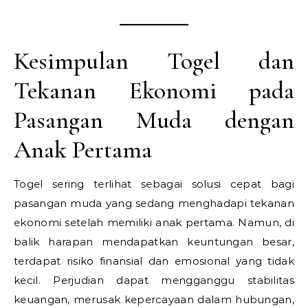
Kesimpulan Togel dan
Tekanan Ekonomi pada
Pasangan Muda dengan
Anak Pertama
Togel sering terlihat sebagai solusi cepat bagi
pasangan muda yang sedang menghadapi tekanan
ekonomi setelah memiliki anak pertama. Namun, di
balik harapan mendapatkan keuntungan besar,
terdapat risiko finansial dan emosional yang tidak
kecil. Perjudian dapat mengganggu stabilitas
keuangan, merusak kepercayaan dalam hubungan,