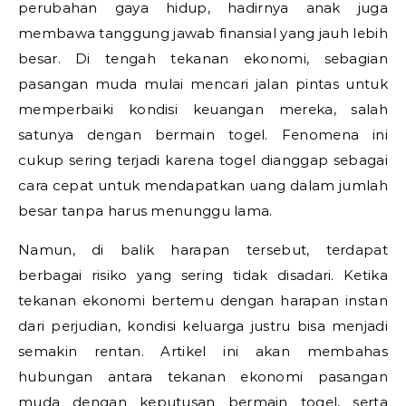
perubahan gaya hidup, hadirnya anak juga
membawa tanggung jawab finansial yang jauh lebih
besar. Di tengah tekanan ekonomi, sebagian
pasangan muda mulai mencari jalan pintas untuk
memperbaiki kondisi keuangan mereka, salah
satunya dengan bermain togel. Fenomena ini
cukup sering terjadi karena togel dianggap sebagai
cara cepat untuk mendapatkan uang dalam jumlah
besar tanpa harus menunggu lama.
Namun, di balik harapan tersebut, terdapat
berbagai risiko yang sering tidak disadari. Ketika
tekanan ekonomi bertemu dengan harapan instan
dari perjudian, kondisi keluarga justru bisa menjadi
semakin rentan. Artikel ini akan membahas
hubungan antara tekanan ekonomi pasangan
muda dengan keputusan bermain togel, serta